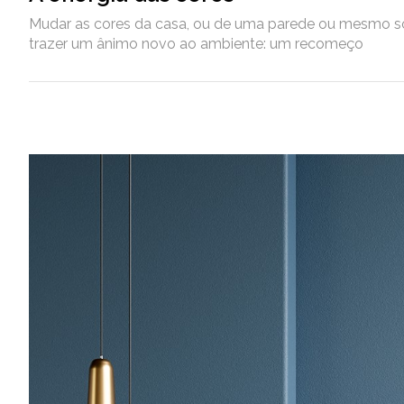
Mudar as cores da casa, ou de uma parede ou mesmo só
trazer um ânimo novo ao ambiente: um recomeço