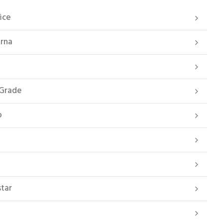
ice
erna
 Grade
o
star