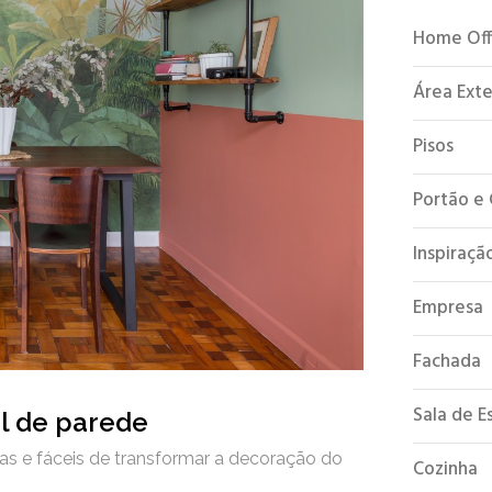
Home Off
Área Ext
Pisos
Portão e
Inspiraçã
Empresa
Fachada
Sala de E
el de parede
as e fáceis de transformar a decoração do
Cozinha