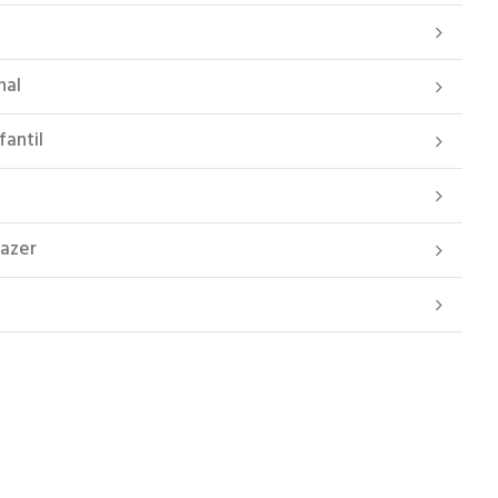
nal
fantil
Lazer