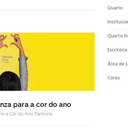
Quarto
Institucio
Quarto In
Escritório
Área de 
Cores
nza para a cor do ano
ine a Cor do Ano Pantone.