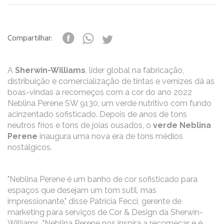
Compartilhar:
A
Sherwin-Williams
, líder global na fabricação,
distribuição e comercialização de tintas e vernizes dá as
boas-vindas a recomeços com a cor do ano 2022
Neblina Perene SW 9130, um verde nutritivo com fundo
acinzentado sofisticado. Depois de anos de tons
neutros frios e tons de joias ousados, o
verde Neblina
Perene
inaugura uma nova era de tons médios
nostálgicos.
"Neblina Perene é um banho de cor sofisticado para
espaços que desejam um tom sutil, mas
impressionante," disse Patrícia Fecci, gerente de
marketing para serviços de Cor & Design da Sherwin-
Williams. "Neblina Perene nos inspira a recomeçar e é